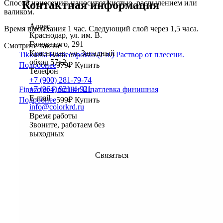
Способ нанесения: наносится кистью, распылением или
Контактная информация
валиком.
Адрес
Время высыхания 1 час. Следующий слой через 1,5 часа.
Краснодар, ул. им. В.
Головатого, 291
Смотрите так же
Краснодар, ул. Западный
Tikkurila Homeenpoisto (1 л.) Раствор от плесени.
обход 57к2
Подробнее
979
₽
Купить
Телефон
+7 (900) 281-79-74
+7 (964) 921-4-921
Finncolor Finnfiller Шпатлевка финишная
E-mail
Подробнее
599
₽
Купить
info@colorkrd.ru
Время работы
Звоните, работаем без
выходных
Связаться