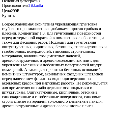
Основная фотография
Производитель
Tikkurila
Цена
299
₽
Купить
Водоразбавляемая акрилатная укрепляющая грунтовка
глубокого проникновения с добавками против грибков и
плесени. Концентрат 1:3. Для грунтования поверхностей
перед интерьерной окраской в помещениях любого типа, а
также для фасадных работ. Подходит для грунтования
оштукатуренных, кирпичных, бетонных, гипсокартонных и
газобетонных поверхностей, гипсовых строительных
материалов, волокнисто-цементных панелей,
древесностружечных и древесноволокнистых плит, для
укрепления мелящих и побеленных поверхностей внутри
помещений. А также для пропитки бетонных оснований,
цементных штукатурок, акрилатных фасадных шпатлёвок
перед нанесением фасадных водно-дисперсионных
акриловых красок при наружных работах. Не рекомендуется
для применения по слабо держащимся покрытиям и
штукатуркам. Оштукатуренные, кирпичные, бетонные,
гипсокартонные и газобетонные поверхности, гипсовые
строительные материалы, волокнисто-цементные панели,
древесностружечные и древесноволокнистые плиты.