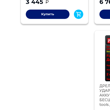
3 445
6 7
₽
Купить
ДРЕ
УДА
АКК
БЕС
tools