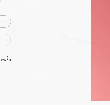
а
тесь на
го сайта