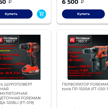
60
6 500
₽
₽
Купить
Купить
ЛЬ ШУРОПОВЕРТ
ПЕРФОРАТОР FOREMA
РНАЯ
tools ПР-1500А (FT-030-1
УМУЛЯТОРНАЯ
ЩЕТОЧНАЯ FOREMAN
 ДА-120BLI (FT-019)