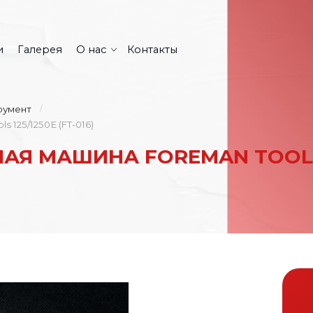
и
Галерея
О нас
Контакты
румент
5/1250Е (FT-016)
 МАШИНА FOREMAN TOOLS 12