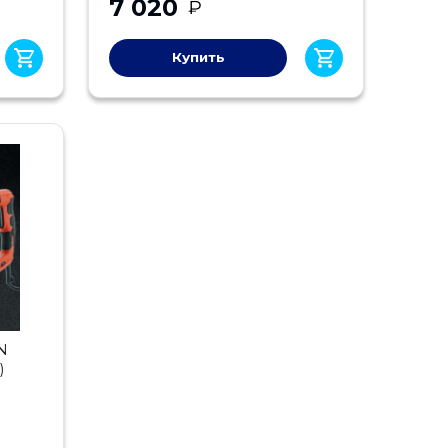
7 020
₽
Купить
N
)