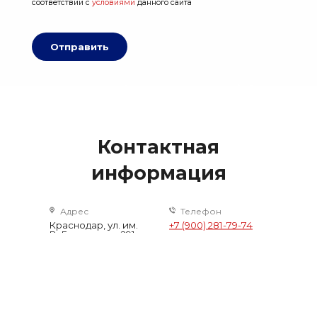
соответствии с
условиями
данного сайта
Отправить
Контактная
информация
Адрес
Телефон
Краснодар, ул. им.
+7 (900) 281-79-74
В. Головатого, 291
+7 (964) 921-4-921
Краснодар, ул.
Западный обход
57к2
E-mail
Время работы
info@colorkrd.ru
Звоните, работаем
без выходных